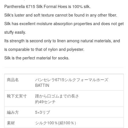
Pantherella 6715 Silk Formal Hoes is 100% silk.
Silk's luster and soft texture cannot be found in any other fiber.
Silk has excellent moisture absorption properties and does not get
stuffy easily.
Its strength is second only to linen among natural materials, and
is comparable to that of nylon and polyester.
Silk is the perfect material for socks.
商品名
パンセレラ6715シルクフォーマルホーズ
BATTIN
靴下丈実寸
踵から口ゴムまでの長さ
約49センチ
編み方
5×3リブ
素材
シルク100％(絹100％）