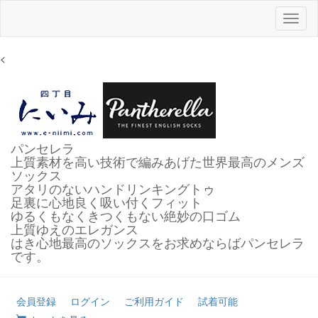
Toggl
naviga
<
パンセレラ
上質素材を高い技術で編みあげた世界最高のメンズ
ソックス
アタリのないハンドリンキングトゥ
足裏に心地良く吸い付くフィット
ゆるくもなくきつくもない絶妙の口ゴム
上質ゆえのエレガンス
はき心地最高のソックスをお求めならばパンセレラ
です。
会員登録
ログイン
ご利用ガイド
試着可能