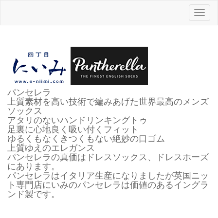
Toggl
naviga
パンセレラ
上質素材を高い技術で編みあげた世界最高のメンズ
ソックス
アタリのないハンドリンキングトゥ
足裏に心地良く吸い付くフィット
ゆるくもなくきつくもない絶妙の口ゴム
上質ゆえのエレガンス
パンセレラの真価はドレスソックス、ドレスホーズ
にあります。
パンセレラはイタリア生産になりましたが英国ニッ
ト専門店にいみのパンセレラは価値のあるイングラ
ンド製です。