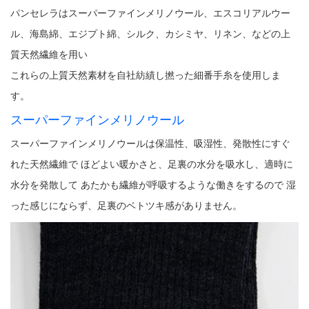
パンセレラはスーパーファインメリノウール、エスコリアルウー
ル、海島綿、エジプト綿、シルク、カシミヤ、リネン、などの上
質天然繊維を用い
これらの上質天然素材を自社紡績し撚った細番手糸を使用しま
す。
スーパーファインメリノウール
スーパーファインメリノウールは保温性、吸湿性、発散性にすぐ
れた天然繊維で ほどよい暖かさと、足裏の水分を吸水し、適時に
水分を発散して あたかも繊維が呼吸するような働きをするので 湿
った感じにならず、足裏のベトツキ感がありません。