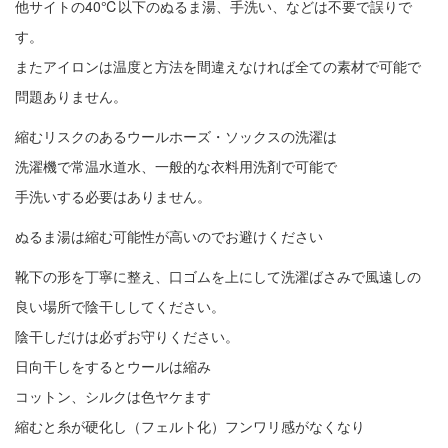
他サイトの40℃以下のぬるま湯、手洗い、などは不要で誤りで
す。
またアイロンは温度と方法を間違えなければ全ての素材で可能で
問題ありません。
縮むリスクのあるウールホーズ・ソックスの洗濯は
洗濯機で常温水道水、一般的な衣料用洗剤で可能で
手洗いする必要はありません。
ぬるま湯は縮む可能性が高いのでお避けください
靴下の形を丁寧に整え、口ゴムを上にして洗濯ばさみで風遠しの
良い場所で陰干ししてください。
陰干しだけは必ずお守りください。
日向干しをするとウールは縮み
コットン、シルクは色ヤケます
縮むと糸が硬化し（フェルト化）フンワリ感がなくなり